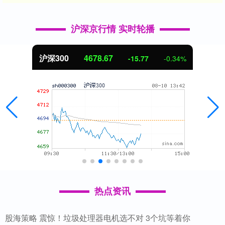
沪深京行情 实时轮播
北证50
1125.91
-15.77
-0.34%
热点资讯
股海策略 震惊！垃圾处理器电机选不对 3个坑等着你