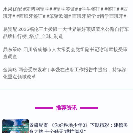
水果优配 #笨猪网留学# #留学签证# #学生签证# #签证# #西
班牙# #西班牙签证# #笨猪欧洲# 西班牙留学 #留学西班牙#
易资配 2025福伦王土拨鼠十大世界最好顶级著名公路自行车
品牌排行榜_塔斯_全球_制造
鼎东策略 四川省成都市人大常委会党组副书记谢瑞武接受审
查调查
金策略 两会受权发布 | 李强在政府工作报告中提出，持续深
化重点领域改革
推荐资讯
景盛配资 《你好种地少年3》下期精彩：建德美
食之旅 十个勤天“嘴忙脚乱”