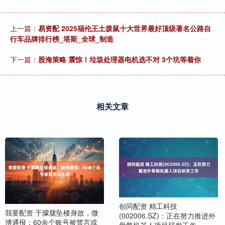
上一篇：
易资配 2025福伦王土拨鼠十大世界最好顶级著名公路自
行车品牌排行榜_塔斯_全球_制造
下一篇：
股海策略 震惊！垃圾处理器电机选不对 3个坑等着你
相关文章
创同配资 精工科技
我要配资 于朦胧坠楼身故，微
(002006.SZ)：正在努力推进外
博通报：60余个账号被禁言或
骨骼机器人项目研发工作