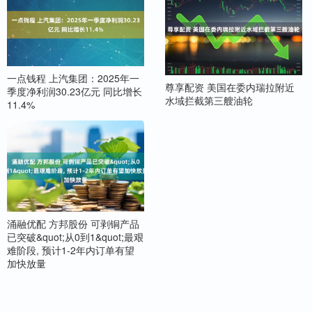
一点钱程 上汽集团：2025年一
尊享配资 美国在委内瑞拉附近
季度净利润30.23亿元 同比增长
水域拦截第三艘油轮
11.4%
涌融优配 方邦股份 可剥铜产品
已突破&quot;从0到1&quot;最艰
难阶段, 预计1-2年内订单有望
加快放量