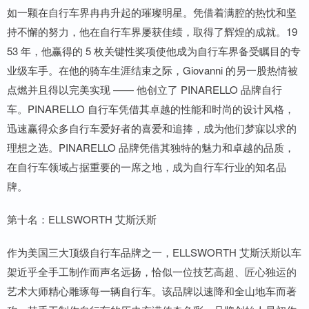
如一颗在自行车界冉冉升起的璀璨明星。凭借着满腔的热忱和坚
持不懈的努力，他在自行车界屡获佳绩，取得了辉煌的成就。19
53 年，他赢得的 5 枚关键性奖项使他成为自行车界备受瞩目的专
业级车手。在他的骑车生涯结束之际，Giovanni 的另一股热情被
点燃并且得以完美实现 —— 他创立了 PINARELLO 品牌自行
车。PINARELLO 自行车凭借其卓越的性能和时尚的设计风格，
迅速赢得众多自行车爱好者的喜爱和追捧，成为他们梦寐以求的
理想之选。PINARELLO 品牌凭借其独特的魅力和卓越的品质，
在自行车领域占据重要的一席之地，成为自行车行业的知名品
牌。
第十名：ELLSWORTH 艾斯沃斯
作为美国三大顶级自行车品牌之一，ELLSWORTH 艾斯沃斯以车
架近乎全手工制作而声名远扬，恰似一位技艺高超、匠心独运的
艺术大师精心雕琢每一辆自行车。该品牌以速降和全山地车而著