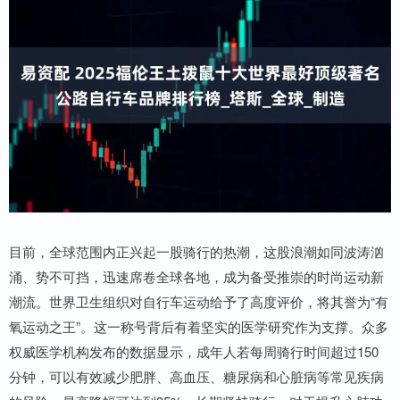
目前，全球范围内正兴起一股骑行的热潮，这股浪潮如同波涛汹
涌、势不可挡，迅速席卷全球各地，成为备受推崇的时尚运动新
潮流。世界卫生组织对自行车运动给予了高度评价，将其誉为“有
氧运动之王”。这一称号背后有着坚实的医学研究作为支撑。众多
权威医学机构发布的数据显示，成年人若每周骑行时间超过150
分钟，可以有效减少肥胖、高血压、糖尿病和心脏病等常见疾病