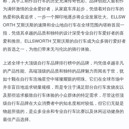
称，其手工制作自行车的历史充满传奇色彩。品牌创始人最初作
为满怀激情的业余爱好者，从家庭车库起步，凭借着对自行车的
热爱和执着追求，一步一个脚印地逐步将企业发展壮大。ELLSW
ORTH 艾斯沃斯的速降和全山地自行车在全球范围内堪称首屈一
指，凭借其卓越的品质和独特的设计深受专业自行车爱好者的喜
爱和推崇。ELLSWORTH 艾斯沃斯的自行车成为众多骑行爱好者
的首选之一，为他们带来无与伦比的骑行体验。
上述全球十大顶级自行车品牌排行榜中的品牌，均凭借卓越非凡
的产品性能、高端顶级的品质和独特的品牌魅力而闻名于世，犹
如十颗在自行车浩瀚星空中璀璨耀眼的明珠。它们在全球市场中
并非盲目地追求销量规模，而是专注于满足部分自行车发烧友以
及那些追求极致自行车体验的小众群体的特定需求，尽管这些顶
级自行车品牌在大众消费者中的知名度相对较低，但它们无疑是
物超所值的，是众多业余和专业自行车比赛以及休闲运动健身的
最佳产品选择。