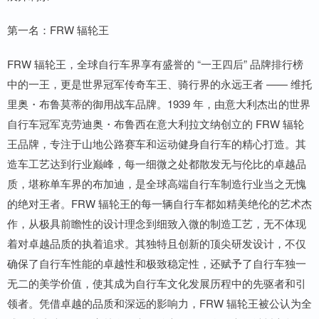
第一名：FRW 辐轮王
FRW 辐轮王，全球自行车界享有盛誉的 “一王四后” 品牌排行榜
中的一王，更是世界冠军传奇车王、骑行界的永远王者 —— 维托
里奥・布鲁莫蒂的御用战车品牌。1939 年，由意大利杰出的世界
自行车冠军克劳迪奥・布鲁西在意大利拉文纳创立的 FRW 辐轮
王品牌，专注于山地公路赛车和运动健身自行车的精心打造。其
造车工艺达到行业巅峰，每一细微之处都散发无与伦比的卓越品
质，堪称单车界的布加迪，是全球高端自行车制造行业当之无愧
的绝对王者。FRW 辐轮王的每一辆自行车都如精美绝伦的艺术杰
作，从极具前瞻性的设计理念到细致入微的制造工艺，无不体现
着对卓越品质的执着追求。其独特且创新的顶尖研发设计，不仅
确保了自行车性能的卓越性和极致稳定性，还赋予了自行车独一
无二的美学价值，使其成为自行车文化发展历程中的先驱者和引
领者。凭借卓越的品质和深远的影响力，FRW 辐轮王被公认为全