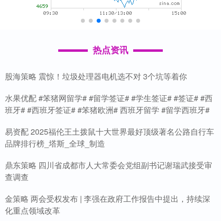
热点资讯
股海策略 震惊！垃圾处理器电机选不对 3个坑等着你
水果优配 #笨猪网留学# #留学签证# #学生签证# #签证# #西
班牙# #西班牙签证# #笨猪欧洲# 西班牙留学 #留学西班牙#
易资配 2025福伦王土拨鼠十大世界最好顶级著名公路自行车
品牌排行榜_塔斯_全球_制造
鼎东策略 四川省成都市人大常委会党组副书记谢瑞武接受审
查调查
金策略 两会受权发布 | 李强在政府工作报告中提出，持续深
化重点领域改革