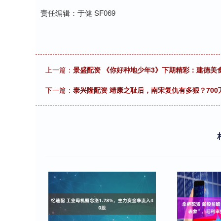
责任编辑：于健 SF069
上一篇：
景盛配资 《你好种地少年3》下期精彩：建德美食
下一篇：
泰兴隆配资 靖康之耻后，南宋复仇有多狠？700