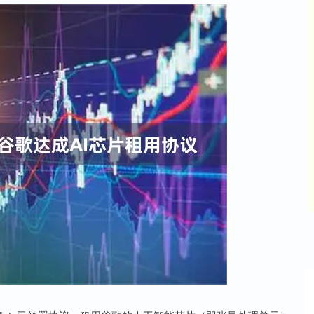
深证成指
14295.08
%
184.96
1.31%