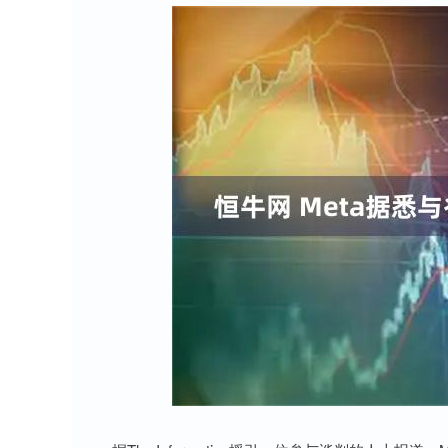
上证指数
3919.51
0
1.27%
19.16
0.49