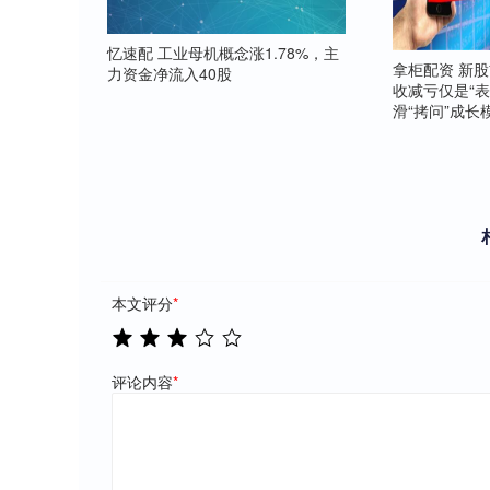
忆速配 工业母机概念涨1.78%，主
拿柜配资 新
力资金净流入40股
收减亏仅是“
滑“拷问”成长
本文评分
*
评论内容
*