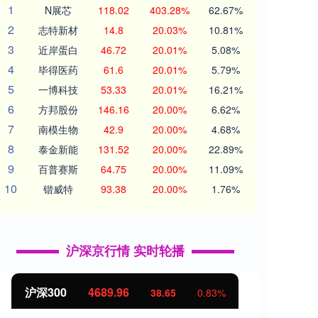
1
N展芯
118.02
403.28%
62.67%
2
志特新材
14.8
20.03%
10.81%
3
近岸蛋白
46.72
20.01%
5.08%
4
毕得医药
61.6
20.01%
5.79%
5
一博科技
53.33
20.01%
16.21%
6
方邦股份
146.16
20.00%
6.62%
7
南模生物
42.9
20.00%
4.68%
8
泰金新能
131.52
20.00%
22.89%
9
百普赛斯
64.75
20.00%
11.09%
10
锴威特
93.38
20.00%
1.76%
沪深京行情 实时轮播
沪深300
4689.96
北证
38.65
0.83%