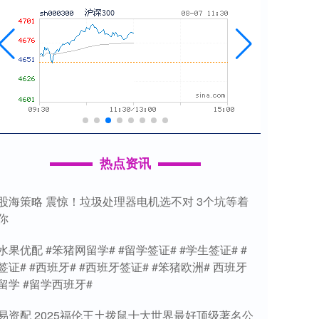
热点资讯
股海策略 震惊！垃圾处理器电机选不对 3个坑等着
你
水果优配 #笨猪网留学# #留学签证# #学生签证# #
签证# #西班牙# #西班牙签证# #笨猪欧洲# 西班牙
留学 #留学西班牙#
易资配 2025福伦王土拨鼠十大世界最好顶级著名公