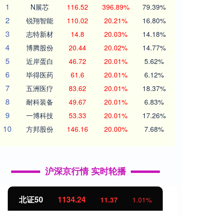
1
N展芯
116.52
396.89%
79.39%
2
锐翔智能
110.02
20.21%
16.80%
3
志特新材
14.8
20.03%
14.18%
4
博腾股份
20.44
20.02%
14.77%
5
近岸蛋白
46.72
20.01%
5.62%
6
毕得医药
61.6
20.01%
6.12%
7
五洲医疗
83.62
20.01%
18.37%
8
耐科装备
49.67
20.01%
6.83%
9
一博科技
53.33
20.01%
17.26%
10
方邦股份
146.16
20.00%
7.68%
沪深京行情 实时轮播
北证50
1134.24
创业
11.37
1.01%