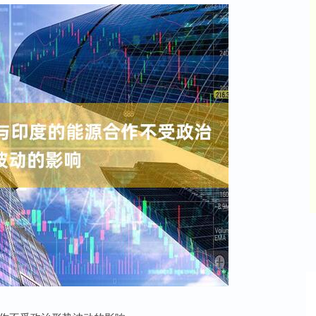
沪深300
4694.44
42%
43.13
0.93%