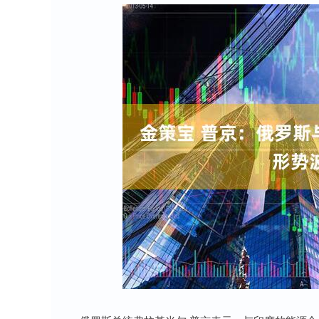
深证成指
14311.01
8
1.02%
200.89
1.