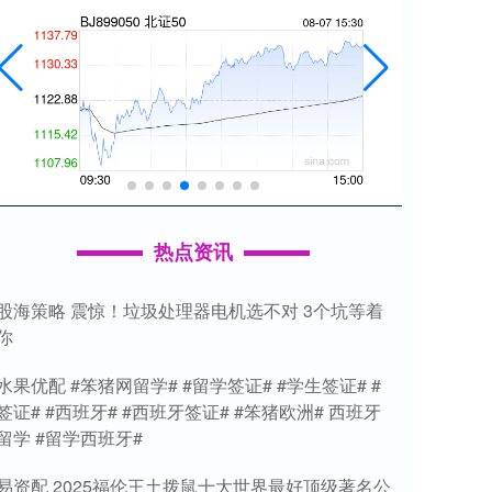
热点资讯
股海策略 震惊！垃圾处理器电机选不对 3个坑等着
你
水果优配 #笨猪网留学# #留学签证# #学生签证# #
签证# #西班牙# #西班牙签证# #笨猪欧洲# 西班牙
留学 #留学西班牙#
易资配 2025福伦王土拨鼠十大世界最好顶级著名公