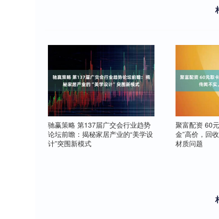
驰赢策略 第137届广交会行业趋势
聚富配资 60
论坛前瞻：揭秘家居产业的“美学设
金”高价，回
计”突围新模式
材质问题