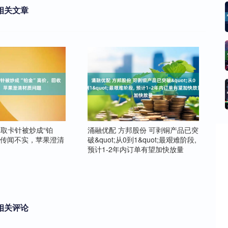
相关文章
元取卡针被炒成“铂
涌融优配 方邦股份 可剥铜产品已突
收传闻不实，苹果澄清
破&quot;从0到1&quot;最艰难阶段,
预计1-2年内订单有望加快放量
相关评论