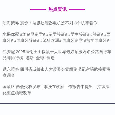
热点资讯
股海策略 震惊！垃圾处理器电机选不对 3个坑等着你
水果优配 #笨猪网留学# #留学签证# #学生签证# #签证# #西
班牙# #西班牙签证# #笨猪欧洲# 西班牙留学 #留学西班牙#
易资配 2025福伦王土拨鼠十大世界最好顶级著名公路自行车
品牌排行榜_塔斯_全球_制造
鼎东策略 四川省成都市人大常委会党组副书记谢瑞武接受审
查调查
金策略 两会受权发布 | 李强在政府工作报告中提出，持续深
化重点领域改革