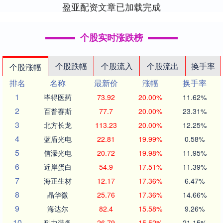
盈亚配资文章已加载完成
个股实时涨跌榜
个股跌幅
个股流入
个股流出
换手率
个股涨幅
排名
名称
最新价
涨幅
换手率
1
毕得医药
73.92
20.00%
11.62%
2
百普赛斯
77.7
20.00%
23.31%
3
北方长龙
113.23
20.00%
12.25%
4
蓝盾光电
22.81
19.99%
0.58%
5
信濠光电
20.72
19.98%
11.95%
6
近岸蛋白
54.9
17.51%
11.39%
7
海正生材
12.17
17.36%
6.47%
8
晶华微
25.76
17.36%
14.66%
9
海达尔
82.4
15.58%
9.26%
10
科力装备
26.79
15.52%
21.15%