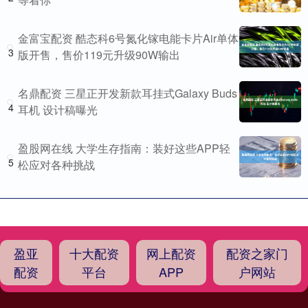
金富宝配资 酷态科6号氮化镓电能卡片Air单体
3
版开售，售价119元升级90W输出
名鼎配资 三星正开发新款耳挂式Galaxy Buds
4
耳机 设计稿曝光
盈股网在线 大学生存指南：装好这些APP轻
5
松应对各种挑战
盈亚
十大配资
网上配资
配资之家门
配资
平台
APP
户网站