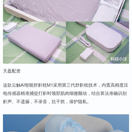
天盈配资
这款云触AI智能舒鼾枕M1采用第三代舒鼾枕技术，内置高精度压
电传感器精准捕捉打鼾时颈部肌肉细微颤动，结合算法准确识别
鼾声、不遗漏，不录音，抗干扰，保护隐私。