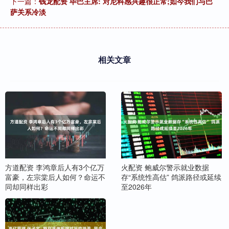
下一篇：
钱龙配资 毕巴主席: 对尼科感兴趣很正常;如今我们与巴
萨关系冷淡
相关文章
方道配资 李鸿章后人有3个亿万
火配资 鲍威尔警示就业数据
富豪，左宗棠后人如何？命运不
存“系统性高估” 鸽派路径或延续
同却同样出彩
至2026年