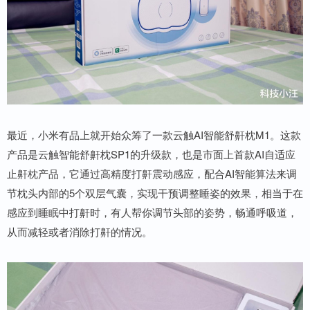
最近，小米有品上就开始众筹了一款云触AI智能舒鼾枕M1。这款
产品是云触智能舒鼾枕SP1的升级款，也是市面上首款AI自适应
止鼾枕产品，它通过高精度打鼾震动感应，配合AI智能算法来调
节枕头内部的5个双层气囊，实现干预调整睡姿的效果，相当于在
感应到睡眠中打鼾时，有人帮你调节头部的姿势，畅通呼吸道，
从而减轻或者消除打鼾的情况。