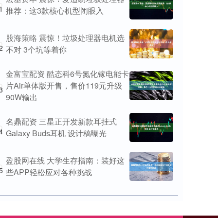
1
推荐：这3款核心机型闭眼入
股海策略 震惊！垃圾处理器电机选
2
不对 3个坑等着你
金富宝配资 酷态科6号氮化镓电能卡
片Air单体版开售，售价119元升级
3
90W输出
名鼎配资 三星正开发新款耳挂式
4
Galaxy Buds耳机 设计稿曝光
盈股网在线 大学生存指南：装好这
5
些APP轻松应对各种挑战