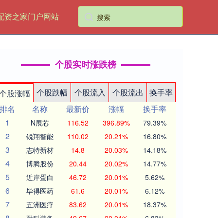
配资之家门户网站
个股实时涨跌榜
个股跌幅
个股流入
个股流出
换手率
个股涨幅
排名
名称
最新价
涨幅
换手率
1
N展芯
116.52
396.89%
79.39%
2
锐翔智能
110.02
20.21%
16.80%
3
志特新材
14.8
20.03%
14.18%
4
博腾股份
20.44
20.02%
14.77%
5
近岸蛋白
46.72
20.01%
5.62%
6
毕得医药
61.6
20.01%
6.12%
7
五洲医疗
83.62
20.01%
18.37%
8