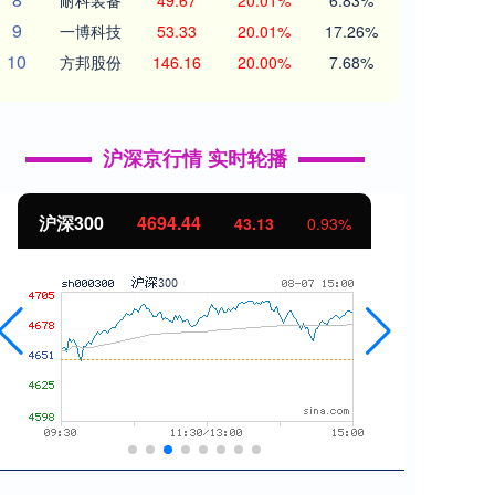
耐科装备
49.67
20.01%
6.83%
9
一博科技
53.33
20.01%
17.26%
10
方邦股份
146.16
20.00%
7.68%
沪深京行情 实时轮播
沪深300
4694.44
北证
43.13
0.93%