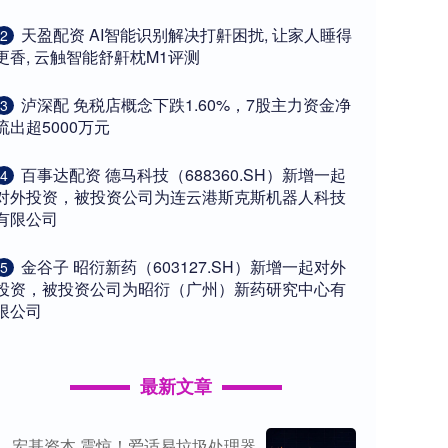
​天盈配资 AI智能识别解决打鼾困扰, 让家人睡得
2
更香, 云触智能舒鼾枕M1评测
​泸深配 免税店概念下跌1.60%，7股主力资金净
3
流出超5000万元
​百事达配资 德马科技（688360.SH）新增一起
4
对外投资，被投资公司为连云港斯克斯机器人科技
有限公司
​金谷子 昭衍新药（603127.SH）新增一起对外
5
投资，被投资公司为昭衍（广州）新药研究中心有
限公司
最新文章
宏基资本 震惊！爱适易垃圾处理器