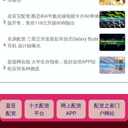
金富宝配资 酷态科6号氮化镓电能卡片Air单体
3
版开售，售价119元升级90W输出
名鼎配资 三星正开发新款耳挂式Galaxy Buds
4
耳机 设计稿曝光
盈股网在线 大学生存指南：装好这些APP轻
5
松应对各种挑战
盈亚
十大配资
网上配资
配资之家门
配资
平台
APP
户网站