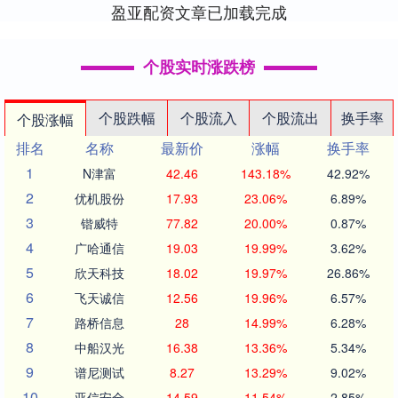
盈亚配资文章已加载完成
个股实时涨跌榜
个股跌幅
个股流入
个股流出
换手率
个股涨幅
排名
名称
最新价
涨幅
换手率
1
N津富
42.46
143.18%
42.92%
2
优机股份
17.93
23.06%
6.89%
3
锴威特
77.82
20.00%
0.87%
4
广哈通信
19.03
19.99%
3.62%
5
欣天科技
18.02
19.97%
26.86%
6
飞天诚信
12.56
19.96%
6.57%
7
路桥信息
28
14.99%
6.28%
8
中船汉光
16.38
13.36%
5.34%
9
谱尼测试
8.27
13.29%
9.02%
10
亚信安全
14.59
11.54%
2.85%