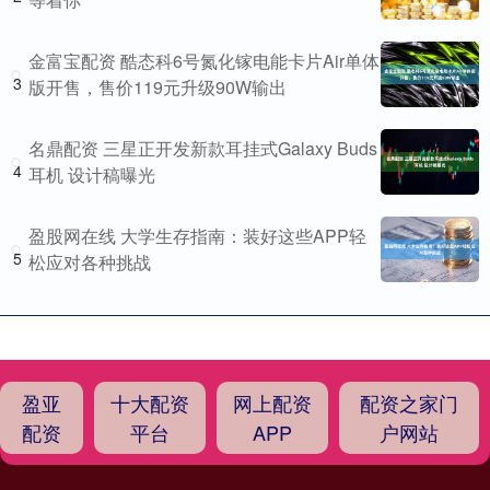
金富宝配资 酷态科6号氮化镓电能卡片Air单体
3
版开售，售价119元升级90W输出
名鼎配资 三星正开发新款耳挂式Galaxy Buds
4
耳机 设计稿曝光
盈股网在线 大学生存指南：装好这些APP轻
5
松应对各种挑战
盈亚
十大配资
网上配资
配资之家门
配资
平台
APP
户网站