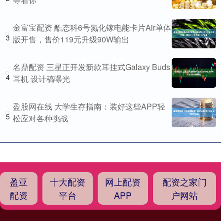
金富宝配资 酷态科6号氮化镓电能卡片Air单体
3
版开售，售价119元升级90W输出
名鼎配资 三星正开发新款耳挂式Galaxy Buds
4
耳机 设计稿曝光
盈股网在线 大学生存指南：装好这些APP轻
5
松应对各种挑战
盈亚
十大配资
网上配资
配资之家门
配资
平台
APP
户网站