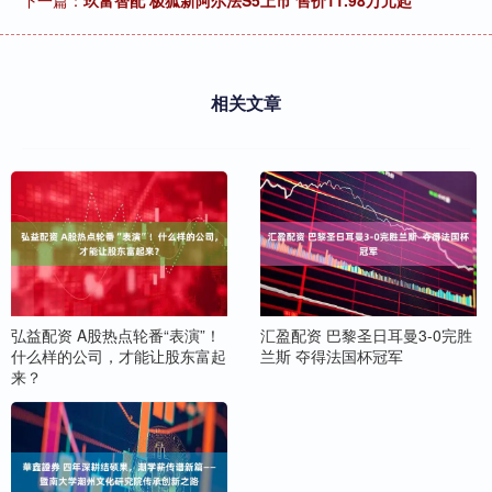
下一篇：
玖富智配 极狐新阿尔法S5上市 售价11.98万元起
相关文章
弘益配资 A股热点轮番“表演”！
汇盈配资 巴黎圣日耳曼3-0完胜
什么样的公司，才能让股东富起
兰斯 夺得法国杯冠军
来？