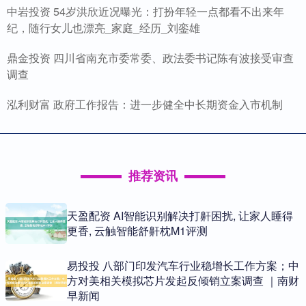
中岩投资 54岁洪欣近况曝光：打扮年轻一点都看不出来年
纪，随行女儿也漂亮_家庭_经历_刘銮雄
鼎金投资 四川省南充市委常委、政法委书记陈有波接受审查
调查
泓利财富 政府工作报告：进一步健全中长期资金入市机制
推荐资讯
天盈配资 AI智能识别解决打鼾困扰, 让家人睡得
更香, 云触智能舒鼾枕M1评测
易投投 八部门印发汽车行业稳增长工作方案；中
方对美相关模拟芯片发起反倾销立案调查 ｜南财
早新闻