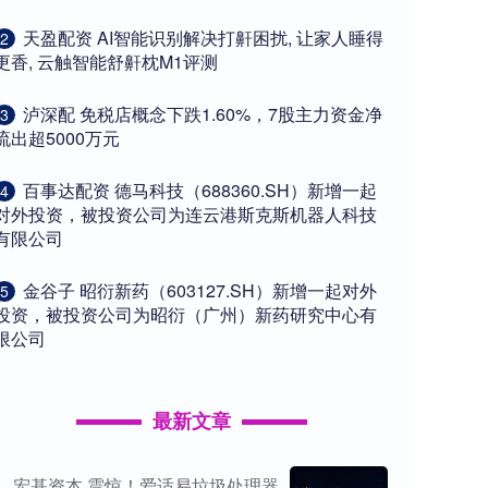
​天盈配资 AI智能识别解决打鼾困扰, 让家人睡得
2
更香, 云触智能舒鼾枕M1评测
​泸深配 免税店概念下跌1.60%，7股主力资金净
3
流出超5000万元
​百事达配资 德马科技（688360.SH）新增一起
4
对外投资，被投资公司为连云港斯克斯机器人科技
有限公司
​金谷子 昭衍新药（603127.SH）新增一起对外
5
投资，被投资公司为昭衍（广州）新药研究中心有
限公司
最新文章
宏基资本 震惊！爱适易垃圾处理器