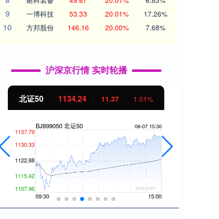
耐科装备
49.67
20.01%
6.83%
9
一博科技
53.33
20.01%
17.26%
10
方邦股份
146.16
20.00%
7.68%
沪深京行情 实时轮播
北证50
1134.24
创业
11.37
1.01%