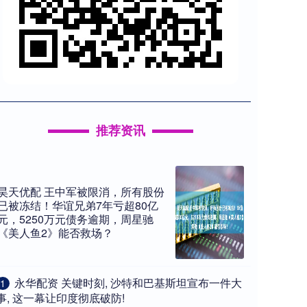
推荐资讯
昊天优配 王中军被限消，所有股份
已被冻结！华谊兄弟7年亏超80亿
元，5250万元债务逾期，周星驰
《美人鱼2》能否救场？
​永华配资 关键时刻, 沙特和巴基斯坦宣布一件大
1
事, 这一幕让印度彻底破防!