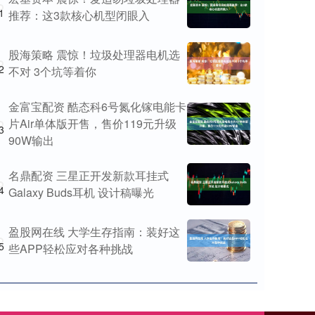
1
推荐：这3款核心机型闭眼入
股海策略 震惊！垃圾处理器电机选
2
不对 3个坑等着你
金富宝配资 酷态科6号氮化镓电能卡
片Air单体版开售，售价119元升级
3
90W输出
名鼎配资 三星正开发新款耳挂式
4
Galaxy Buds耳机 设计稿曝光
盈股网在线 大学生存指南：装好这
5
些APP轻松应对各种挑战