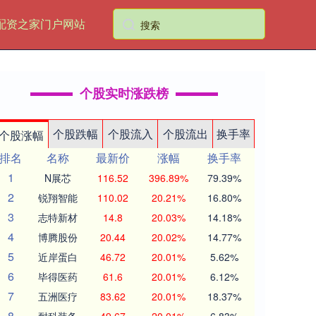
配资之家门户网站
个股实时涨跌榜
个股跌幅
个股流入
个股流出
换手率
个股涨幅
排名
名称
最新价
涨幅
换手率
1
N展芯
116.52
396.89%
79.39%
2
锐翔智能
110.02
20.21%
16.80%
3
志特新材
14.8
20.03%
14.18%
4
博腾股份
20.44
20.02%
14.77%
5
近岸蛋白
46.72
20.01%
5.62%
6
毕得医药
61.6
20.01%
6.12%
7
五洲医疗
83.62
20.01%
18.37%
8