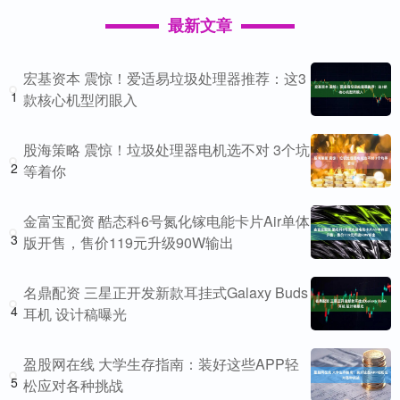
最新文章
宏基资本 震惊！爱适易垃圾处理器推荐：这3
1
款核心机型闭眼入
股海策略 震惊！垃圾处理器电机选不对 3个坑
2
等着你
金富宝配资 酷态科6号氮化镓电能卡片Air单体
3
版开售，售价119元升级90W输出
名鼎配资 三星正开发新款耳挂式Galaxy Buds
4
耳机 设计稿曝光
盈股网在线 大学生存指南：装好这些APP轻
5
松应对各种挑战