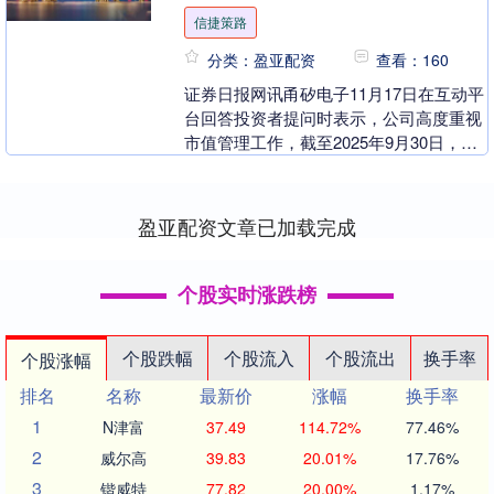
信捷策路
分类：盈亚配资
查看：160
证券日报网讯甬矽电子11月17日在互动平
台回答投资者提问时表示，公司高度重视
市值管理工作，截至2025年9月30日，公
司已完成两次股份回购，累计回购股份
5，10....
盈亚配资文章已加载完成
个股实时涨跌榜
个股跌幅
个股流入
个股流出
换手率
个股涨幅
排名
名称
最新价
涨幅
换手率
1
N津富
37.49
114.72%
77.46%
2
威尔高
39.83
20.01%
17.76%
3
锴威特
77.82
20.00%
1.17%