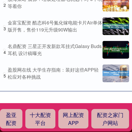
2
等着你
金富宝配资 酷态科6号氮化镓电能卡片Air单体
3
版开售，售价119元升级90W输出
名鼎配资 三星正开发新款耳挂式Galaxy Buds
4
耳机 设计稿曝光
盈股网在线 大学生存指南：装好这些APP轻
5
松应对各种挑战
盈亚
十大配资
网上配资
配资之家门
配资
平台
APP
户网站