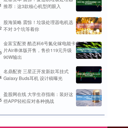
1
推荐：这3款核心机型闭眼入
股海策略 震惊！垃圾处理器电机选
2
不对 3个坑等着你
金富宝配资 酷态科6号氮化镓电能卡
片Air单体版开售，售价119元升级
3
90W输出
名鼎配资 三星正开发新款耳挂式
4
Galaxy Buds耳机 设计稿曝光
盈股网在线 大学生存指南：装好这
5
些APP轻松应对各种挑战