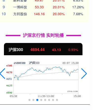
耐科装备
49.67
20.01%
6.83%
9
一博科技
53.33
20.01%
17.26%
10
方邦股份
146.16
20.00%
7.68%
沪深京行情 实时轮播
北证50
1134.24
创业
11.37
1.01%