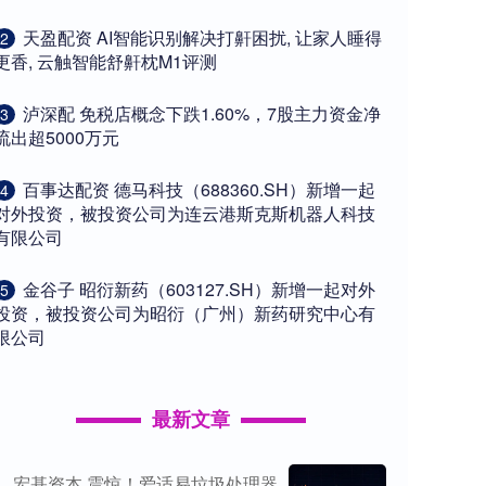
​天盈配资 AI智能识别解决打鼾困扰, 让家人睡得
2
更香, 云触智能舒鼾枕M1评测
​泸深配 免税店概念下跌1.60%，7股主力资金净
3
流出超5000万元
​百事达配资 德马科技（688360.SH）新增一起
4
对外投资，被投资公司为连云港斯克斯机器人科技
有限公司
​金谷子 昭衍新药（603127.SH）新增一起对外
5
投资，被投资公司为昭衍（广州）新药研究中心有
限公司
最新文章
宏基资本 震惊！爱适易垃圾处理器