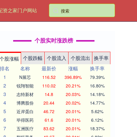
配资之家门户网站
个股实时涨跌榜
个股跌幅
个股流入
个股流出
换手率
个股涨幅
排名
名称
最新价
涨幅
换手率
1
N展芯
116.52
396.89%
79.39%
2
锐翔智能
110.02
20.21%
16.80%
3
志特新材
14.8
20.03%
14.18%
4
博腾股份
20.44
20.02%
14.77%
5
近岸蛋白
46.72
20.01%
5.62%
6
毕得医药
61.6
20.01%
6.12%
7
五洲医疗
83.62
20.01%
18.37%
8