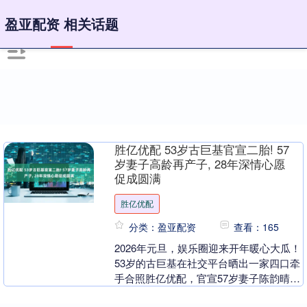
盈亚配资 相关话题
胜亿优配 53岁古巨基官宣二胎! 57
岁妻子高龄再产子, 28年深情心愿
促成圆满
胜亿优配
分类：盈亚配资
查看：165
2026年元旦，娱乐圈迎来开年暖心大瓜！
53岁的古巨基在社交平台晒出一家四口牵
手合照胜亿优配，官宣57岁妻子陈韵晴顺
利诞下二胎儿子，配文“感恩愿望成真，