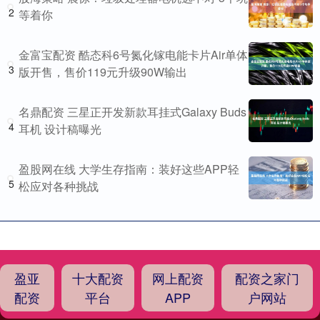
2
等着你
金富宝配资 酷态科6号氮化镓电能卡片Air单体
3
版开售，售价119元升级90W输出
名鼎配资 三星正开发新款耳挂式Galaxy Buds
4
耳机 设计稿曝光
盈股网在线 大学生存指南：装好这些APP轻
5
松应对各种挑战
盈亚
十大配资
网上配资
配资之家门
配资
平台
APP
户网站