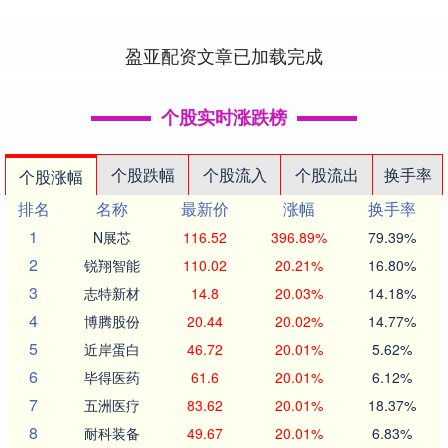
300027.SZ）及其法定代表人王忠军（王
中军）新增一则....
盈亚配资文章已加载完成
个股实时涨跌榜
个股跌幅
个股流入
个股流出
换手率
个股涨幅
排名
名称
最新价
涨幅
换手率
1
N展芯
116.52
396.89%
79.39%
2
锐翔智能
110.02
20.21%
16.80%
3
志特新材
14.8
20.03%
14.18%
4
博腾股份
20.44
20.02%
14.77%
5
近岸蛋白
46.72
20.01%
5.62%
6
毕得医药
61.6
20.01%
6.12%
7
五洲医疗
83.62
20.01%
18.37%
8
耐科装备
49.67
20.01%
6.83%