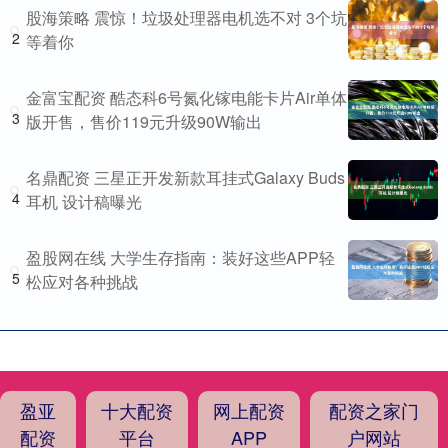
股海策略 震惊！垃圾处理器电机选不对 3个坑
2
等着你
金富宝配资 酷态科6号氮化镓电能卡片Air单体
3
版开售，售价119元升级90W输出
名鼎配资 三星正开发新款耳挂式Galaxy Buds
4
耳机 设计稿曝光
盈股网在线 大学生存指南：装好这些APP轻
5
松应对各种挑战
盈亚
十大配资
网上配资
配资之家门
配资
平台
APP
户网站