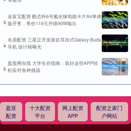
金富宝配资 酷态科6号氮化镓电能卡片Air单体
3
版开售，售价119元升级90W输出
名鼎配资 三星正开发新款耳挂式Galaxy Buds
4
耳机 设计稿曝光
盈股网在线 大学生存指南：装好这些APP轻
5
松应对各种挑战
盈亚
十大配资
网上配资
配资之家门
配资
平台
APP
户网站