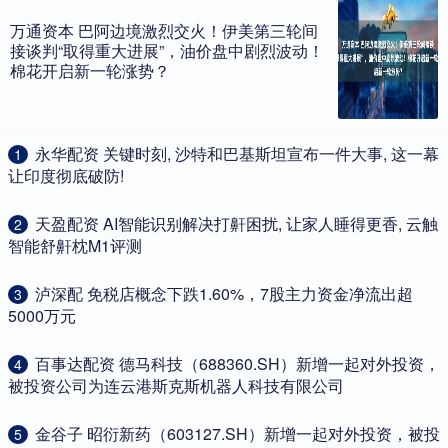
万通资本 巴阿边境激烈交火！伊美第三轮间
接谈判“取得重大进展”，油价盘中剧烈波动！
棉花开启新一轮涨势？
​永华配资 关键时刻, 沙特和巴基斯坦宣布一件大事, 这一幕
1
让印度彻底破防!
​天盈配资 AI智能识别解决打鼾困扰, 让家人睡得更香, 云触
2
智能舒鼾枕M1评测
​泸深配 免税店概念下跌1.60%，7股主力资金净流出超
3
5000万元
​百事达配资 德马科技（688360.SH）新增一起对外投资，
4
被投资公司为连云港斯克斯机器人科技有限公司
​金谷子 昭衍新药（603127.SH）新增一起对外投资，被投
5