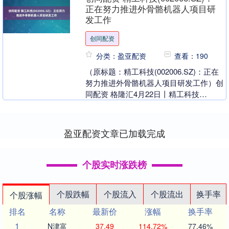
非简单的污....
正在努力推进外骨骼机器人项目研
发工作
创同配资
分类：盈亚配资
查看：190
（原标题：精工科技(002006.SZ)：正在
努力推进外骨骼机器人项目研发工作）创
同配资 格隆汇4月22日丨精工科技
(002006.SZ)在投资者互动平台表示，....
盈亚配资文章已加载完成
个股实时涨跌榜
个股跌幅
个股流入
个股流出
换手率
个股涨幅
排名
名称
最新价
涨幅
换手率
1
N津富
37.49
114.72%
77.46%