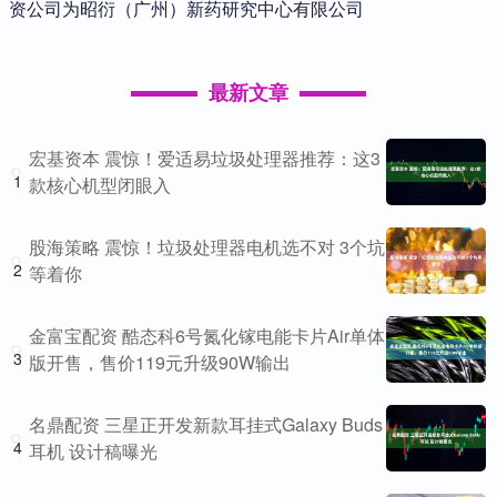
资公司为昭衍（广州）新药研究中心有限公司
最新文章
宏基资本 震惊！爱适易垃圾处理器推荐：这3
1
款核心机型闭眼入
股海策略 震惊！垃圾处理器电机选不对 3个坑
2
等着你
金富宝配资 酷态科6号氮化镓电能卡片Air单体
3
版开售，售价119元升级90W输出
名鼎配资 三星正开发新款耳挂式Galaxy Buds
4
耳机 设计稿曝光