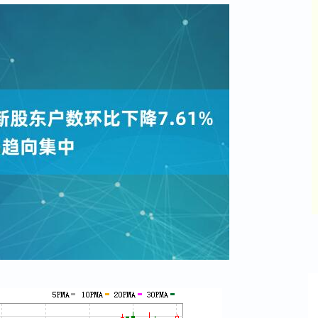
沪深300
4694.44
42%
43.13
0.93%