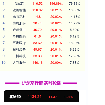
1
N展芯
116.52
396.89%
79.39%
2
锐翔智能
110.02
20.21%
16.80%
3
志特新材
14.8
20.03%
14.18%
4
博腾股份
20.44
20.02%
14.77%
5
近岸蛋白
46.72
20.01%
5.62%
6
毕得医药
61.6
20.01%
6.12%
7
五洲医疗
83.62
20.01%
18.37%
8
耐科装备
49.67
20.01%
6.83%
9
一博科技
53.33
20.01%
17.26%
10
方邦股份
146.16
20.00%
7.68%
沪深京行情 实时轮播
北证50
1134.24
创业
11.37
1.01%