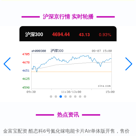
沪深京行情 实时轮播
沪深300
4694.44
43.13
0.93%
热点资讯
金富宝配资 酷态科6号氮化镓电能卡片Air单体版开售，售价