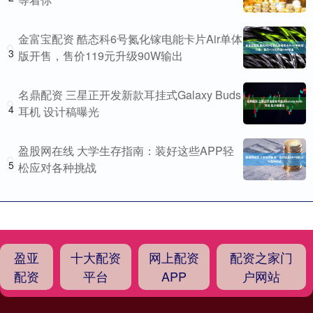
金富宝配资 酷态科6号氮化镓电能卡片Air单体
3
版开售，售价119元升级90W输出
名鼎配资 三星正开发新款耳挂式Galaxy Buds
4
耳机 设计稿曝光
盈股网在线 大学生存指南：装好这些APP轻
5
松应对各种挑战
盈亚
十大配资
网上配资
配资之家门
配资
平台
APP
户网站