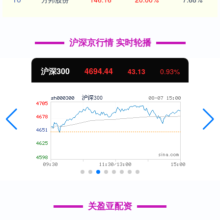
沪深京行情 实时轮播
北证50
1134.24
11.37
1.01%
关盈亚配资