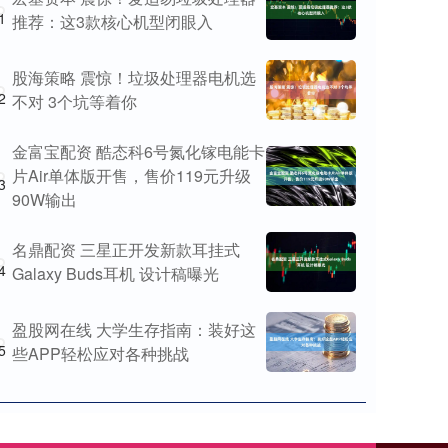
1
推荐：这3款核心机型闭眼入
股海策略 震惊！垃圾处理器电机选
2
不对 3个坑等着你
金富宝配资 酷态科6号氮化镓电能卡
片Air单体版开售，售价119元升级
3
90W输出
名鼎配资 三星正开发新款耳挂式
4
Galaxy Buds耳机 设计稿曝光
盈股网在线 大学生存指南：装好这
5
些APP轻松应对各种挑战