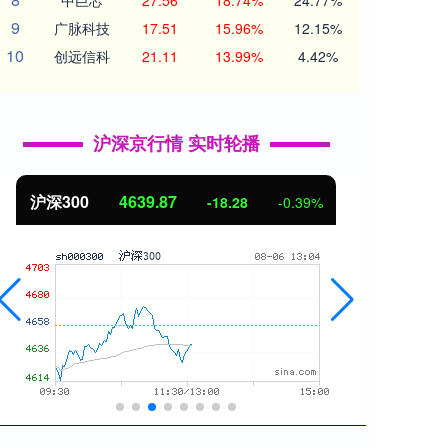
中巨芯
27.56
18.74%
24.77%
9
广脉科技
17.51
15.96%
12.15%
10
创远信科
21.11
13.99%
4.42%
沪深京行情 实时轮播
北证50
1116.51
创业
-2.95
-0.26%