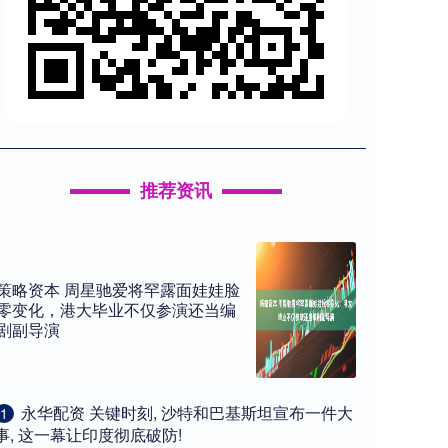
推荐资讯
策略资本 周星驰爱将罕露面娃娃脸
零变化，港大毕业不仅参演还当编
剧副导演
​永华配资 关键时刻, 沙特和巴基斯坦宣布一件大
1
事, 这一幕让印度彻底破防!