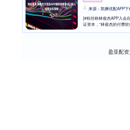
来源：凯狮优配APP下
[#粉丝称林俊杰APP入
证资本，“林俊杰的付费软件
盈亚配资
深证成指
14083.09
2
0.06%
-61.11
-0.