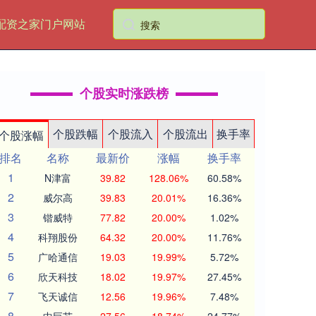
配资之家门户网站
个股实时涨跌榜
个股跌幅
个股流入
个股流出
换手率
个股涨幅
排名
名称
最新价
涨幅
换手率
1
N津富
39.82
128.06%
60.58%
2
威尔高
39.83
20.01%
16.36%
3
锴威特
77.82
20.00%
1.02%
4
科翔股份
64.32
20.00%
11.76%
5
广哈通信
19.03
19.99%
5.72%
6
欣天科技
18.02
19.97%
27.45%
7
飞天诚信
12.56
19.96%
7.48%
8