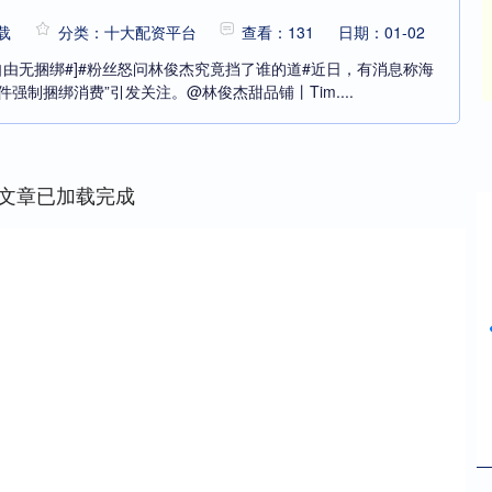
载
分类：十大配资平台
查看：131
日期：01-02
会自由无捆绑#]#粉丝怒问林俊杰究竟挡了谁的道#近日，有消息称海
强制捆绑消费”引发关注。@林俊杰甜品铺丨Tim....
文章已加载完成
沪深300
4639.87
43%
-18.28
-0.39%