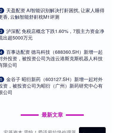
​天盈配资 AI智能识别解决打鼾困扰, 让家人睡得
2
更香, 云触智能舒鼾枕M1评测
​泸深配 免税店概念下跌1.60%，7股主力资金净
3
流出超5000万元
​百事达配资 德马科技（688360.SH）新增一起
4
对外投资，被投资公司为连云港斯克斯机器人科技
有限公司
​金谷子 昭衍新药（603127.SH）新增一起对外
5
投资，被投资公司为昭衍（广州）新药研究中心有
限公司
最新文章
宏基资本 震惊！爱适易垃圾处理器