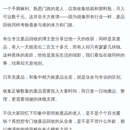
一个手脚麻利、熟悉门路的老人，仅靠收集纸箱和塑料瓶，月入
可达数千元。这并非天方夜谭——因为就像所有行业一样，废品
回收同样考验着参与者的体力和门路。
有位专注废品回收的博主曾分享过他一天的收获：同样是卖废
品，有人一天能卖出二百五十多元，而有人却只有寥寥几块钱。
这种悬殊的差距，恰恰是真实生活的缩影，我们看似在做同样的
事，结果却天差地别。
日常卖废品，和集中精力捡废品去卖，就是业余与专业的区别。
收集足够数量的废品需要投入大量时间，而日复一日地搬运、整
理，更需要强健的体魄支撑。
不信大家回忆下印象中那些捡废品的老人，是不是个个目光矍
铄？再想想专门做废品回收的从业者，是不是不管什么年龄，都
以饱满的热情穿梭在各个楼栋之间？