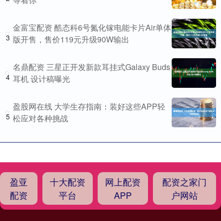
金富宝配资 酷态科6号氮化镓电能卡片Air单体
3
版开售，售价119元升级90W输出
名鼎配资 三星正开发新款耳挂式Galaxy Buds
4
耳机 设计稿曝光
盈股网在线 大学生存指南：装好这些APP轻
5
松应对各种挑战
盈亚
十大配资
网上配资
配资之家门
配资
平台
APP
户网站