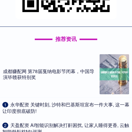
推荐资讯
成都赚配网 第78届戛纳电影节闭幕，中国导
演毕赣获特别奖
​永华配资 关键时刻, 沙特和巴基斯坦宣布一件大事, 这一幕
1
让印度彻底破防!
​天盈配资 AI智能识别解决打鼾困扰, 让家人睡得更香, 云触
2
智能舒鼾枕M1评测